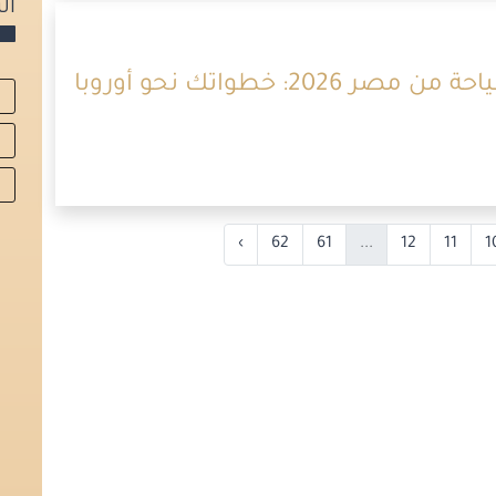
ال
دليل الحصول على فيزا شنغن سياحة من مصر 2026: خطواتك نحو أوروبا
›
62
61
...
12
11
1