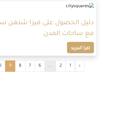
مع ساحات المدن
اقرا المزيد
0
9
8
7
6
...
2
1
‹