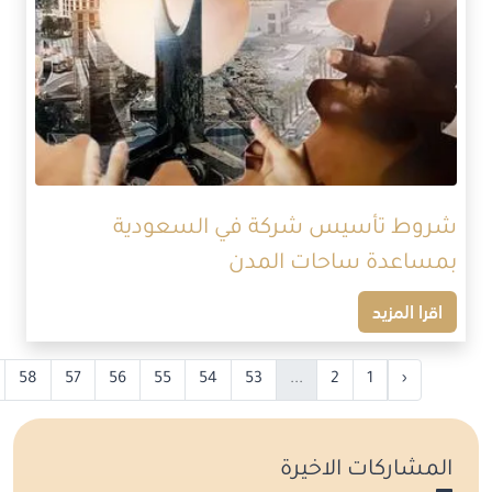
شروط تأسيس شركة في السعودية
بمساعدة ساحات المدن
اقرا المزيد
58
57
56
55
54
53
...
2
1
‹
المشاركات الاخيرة