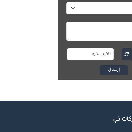
إرسال
كات في