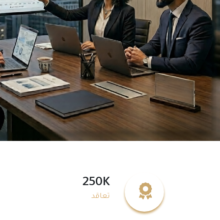
250K
تعاقد