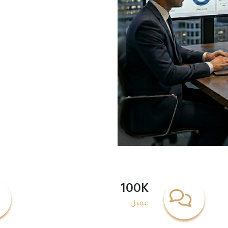
100K
عميل