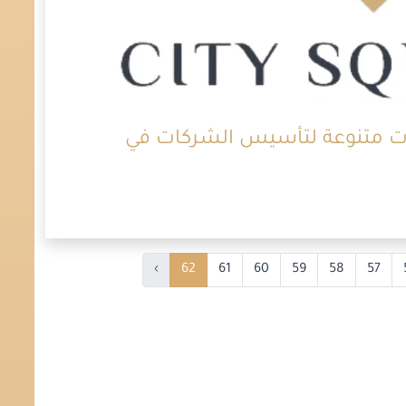
ت متنوعة لتأسيس الشركات في
›
62
61
60
59
58
57