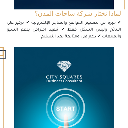
لماذا تختار شركة ساحات المدن؟
✔ خبرة في تصميم المواقع والمتاجر الإلكترونية ✔ تركيز على
النتائج وليس الشكل فقط ✔ تنفيذ احترافي يدعم السيو
والمبيعات ✔ دعم فني ومتابعة بعد التسليم