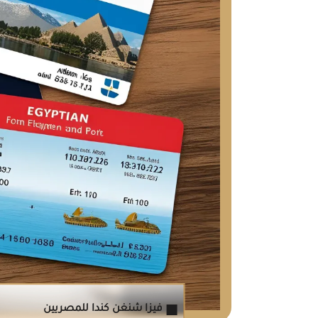
فيزا شنغن كندا للمصريين