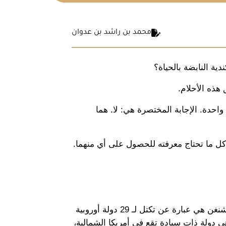
محمد بن راشد بن عدوان
ة النابضة بالحياة؟
هذه الأحلام. 
و يخلط الكثيرون بين فيزا شنغن وفيزا كندا، ويتساءلون عما إذا كانت فيزا شنغن كندا للمصريين هي بالفعل تأشيرة واحدة. الإجابة المختصرة هي: لا. هما 
في هذا المقال الشامل، سنقوم بتوضيح الفروقات الأساسية بين فيزا شنغن وكندا للمصريين، ونستعرض بالتفصيل كل ما تحتاج معرفته للحصول على أي منهما. 
 ليست تأشيرة موحدة. منطقة شنغن هي عبارة عن تكتل لـ 29 دولة أوروبية 
ألغت ضوابط الحدود الداخلية بينها، مما يسمح بالسفر الحر بين هذه الدول بتأشيرة واحدة. كندا، من ناحية أخرى، هي دولة ذات سيادة تقع في أمريكا الشمالية، 