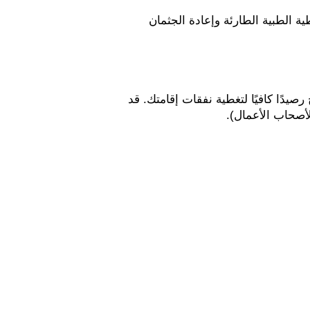
 بوليصة تأمين تغطي كامل مدة إقامتك في منطقة شنغن بحد أدنى 30,000 يورو للتغطية الطبية الطارئة وإعادة الجثمان 
 كشف حساب بنكي يوضح تحركات حسابك خلال الستة أشهر الماضية، ويجب أن يوضح رصيدًا كافيًا لتغطية نفقات إقامتك. قد 
أصحاب الأعمال).