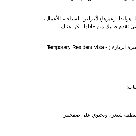
 تسمح لك هذه التأشيرة بزيارة أي من دول منطقة شنغن (مثل فرنسا، ألمانيا، إيطاليا، إسبانيا، هولندا، وغيرها) لأغراض السياحة، الأعمال، 
أو زيارة الأقارب، لمدة تصل إلى 90 يومًا خلال فترة 180 يومًا. تختلف متطلباتها قليلاً حسب السفارة أو القنصلية التي تقدم طلبك من خلالها، لكن هناك 
 هذه التأشيرة مخصصة للسفر إلى كندا. هناك أنواع مختلفة من تأشيرات كندا، بما في ذلك تأشيرة الزيارة (Temporary Resident Visa - 
بات:
 يجب أن يكون صالحًا لمدة ثلاثة أشهر على الأقل بعد تاريخ مغادرتك المخطط لمنطقة شنغن، ويحتوي على صفحتين 