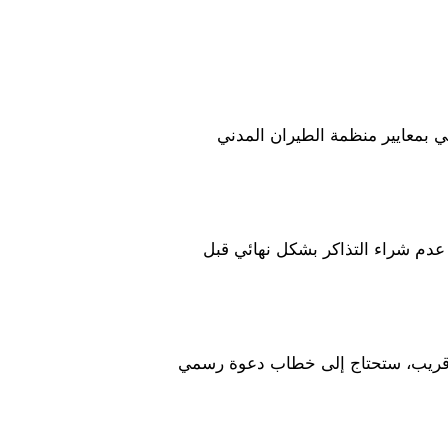
 صورتان بحجم جواز السفر بخلفية بيضاء، تم التقاطهما خلال الستة أشهر الماضية، وتفي بمعايير منظمة الطيران المدني 
 إثبات حجز رحلة طيران مؤكدة للدخول والخروج من منطقة شنغن. (يُفضل عدم شراء التذاكر بشكل نهائي قبل 
 حجوزات فندقية مؤكدة لجميع ليالي إقامتك في منطقة شنغن. إذا كنت ستقيم لدى صديق أو قريب، ستحتاج إلى خطاب دعوة رسمي 