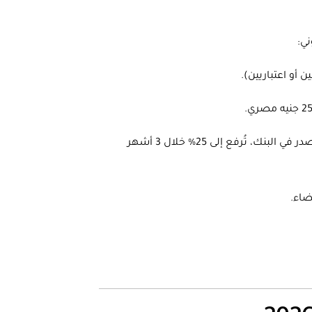
نسبة السداد: عند البدء في إجراءات تأسيس شركة مساهمة مصرية 2026، يجب سداد 10% من قيمة رأس المال المصدر في البنك، تُرفع إلى 25% خلال 3 أشهر