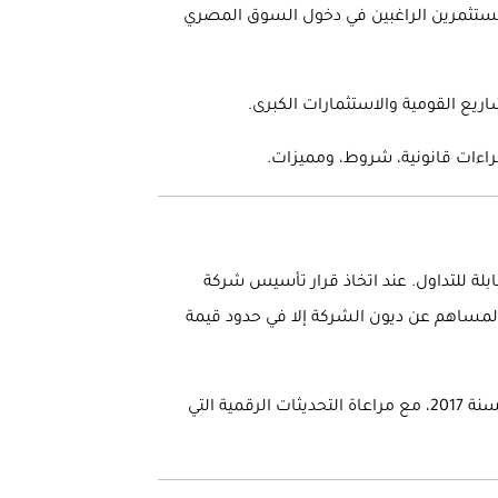
عام 2026، أصبح تأسيس شركة مساهمة مصرية 2026 خياراً استراتيجياً للمستثمرين الراغبين في دخول السوق المصري
يع القومية والاستثمارات الكبرى.
لة للتداول. عند اتخاذ قرار تأسيس شركة
ا يسأل المساهم عن ديون الشركة إلا في حدود قيمة
تخضع عملية تأسيس شركة مساهمة مصرية 2026 لأحكام قانون الشركات رقم 159 لسنة 1981 وقانون الاستثمار رقم 72 لسنة 2017، مع مراعاة التحديثات الرقمية التي