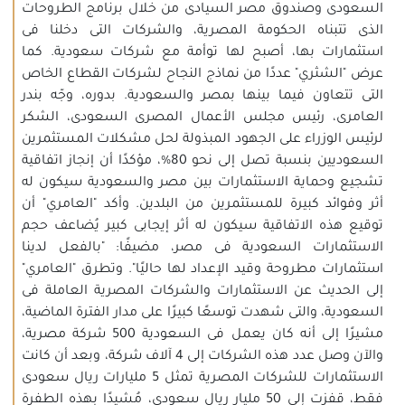
السعودى وصندوق مصر السيادى من خلال برنامج الطروحات
الذى تتبناه الحكومة المصرية، والشركات التى دخلنا فى
استثمارات بها، أصبح لها توأمة مع شركات سعودية. كما
عرض "الشثري" عددًا من نماذج النجاح لشركات القطاع الخاص
التى تتعاون فيما بينها بمصر والسعودية. بدوره، وجّه بندر
العامرى، رئيس مجلس الأعمال المصرى السعودى، الشكر
لرئيس الوزراء على الجهود المبذولة لحل مشكلات المستثمرين
السعوديين بنسبة تصل إلى نحو 80%، مؤكدًا أن إنجاز اتفاقية
تشجيع وحماية الاستثمارات بين مصر والسعودية سيكون له
أثر وفوائد كبيرة للمستثمرين من البلدين. وأكد "العامري" أن
توقيع هذه الاتفاقية سيكون له أثر إيجابى كبير يُضاعف حجم
الاستثمارات السعودية فى مصر، مضيفًا: "بالفعل لدينا
استثمارات مطروحة وقيد الإعداد لها حاليًا". وتطرق "العامري"
إلى الحديث عن الاستثمارات والشركات المصرية العاملة فى
السعودية، والتى شهدت توسعًا كبيرًا على مدار الفترة الماضية،
مشيرًا إلى أنه كان يعمل فى السعودية 500 شركة مصرية،
والآن وصل عدد هذه الشركات إلى 4 آلاف شركة، وبعد أن كانت
الاستثمارات للشركات المصرية تمثل 5 مليارات ريال سعودى
فقط، قفزت إلى 50 مليار ريال سعودى، مُشيدًا بهذه الطفرة