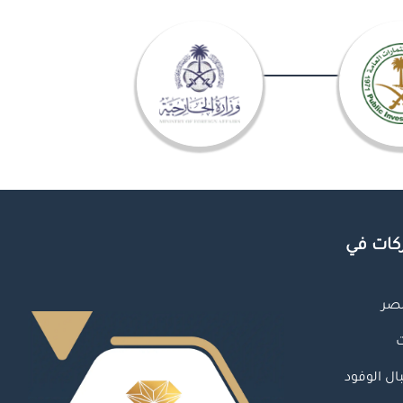
كات في
صر
ل الوفود