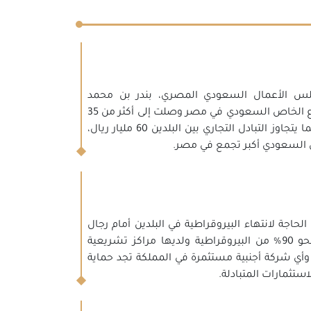
س الأعمال السعودي المصري، بندر بن محمد
العامري أكد أن استثمارات القطاع الخاص السعودي في مصر وصلت إلى أكثر من 35
مليار دولار بعدد 7 آلاف شركة، فيما يتجاوز التبادل التجاري بين البلدين 60 مليار ريال،
السعودي أكبر تجمع في مصر.
حاجة لانتهاء البيروقراطية في البلدين أمام رجال
الأعمال، حيث أنهت السعودية نحو 90% من البيروقراطية ولديها مراكز تشريعية
نظام وقانون، وأي شركة أجنبية مستثمرة في المملكة تجد حماية
استثمارات المتبادلة.