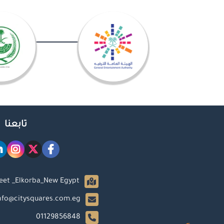
تابعنا
reet _Elkorba_New Egypt
nfo@citysquares.com.eg
01129856848