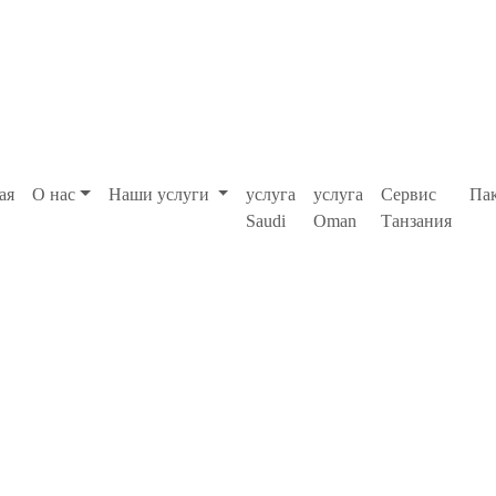
ая
О нас
Наши услуги
услуга
услуга
Сервис
Па
Saudi
Oman
Танзания