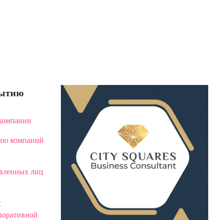
рытию
 компании
нию компаний
авленных лиц
с
поративной