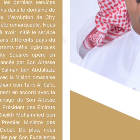
 les derniers services
sons dans le domaine de
s. L'évolution de City
 été remarquable. Nous
avoir initié le service
dans différents pays du
ants défis logistiques
City Squares opère en
lancée par Son Altesse
n Salman ben Abdulaziz
avec la Vision omanaise
tham ben Tarik Al Saïd,
ment en accord avec la
ainage de Son Altesse
Président des Émirats
e Sheikh Mohammed ben
 Premier Ministre des
 Dubaï. De plus, nous
tiée par Son Excellence