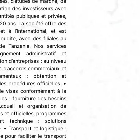
ises, d’études de marché, de
ation des investisseurs avec
ntités publiques et privées,
20 ans. La société offre des
t à l’international, et est
udite, avec des filiales au
de Tanzanie. Nos services
nement administratif et
ion d’entreprises : au niveau
ion d’accords commerciaux et
ementaux : obtention et
es procédures officielles. •
 de visas conformément à la
cs : fourniture des besoins
ccueil et organisation de
es et officielles, programmes
t technique : solutions
 • Transport et logistique :
e pour faciliter le transport