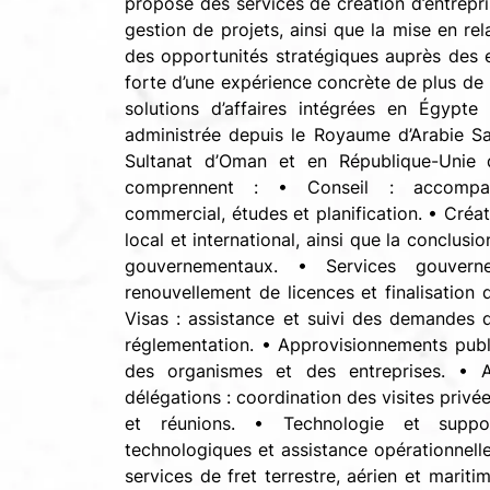
propose des services de création d’entrepr
gestion de projets, ainsi que la mise en rel
des opportunités stratégiques auprès des e
forte d’une expérience concrète de plus de 
solutions d’affaires intégrées en Égypte e
administrée depuis le Royaume d’Arabie Sao
Sultanat d’Oman et en République-Unie 
comprennent : • Conseil : accompag
commercial, études et planification. • Créat
local et international, ainsi que la conclus
gouvernementaux. • Services gouvern
renouvellement de licences et finalisation d
Visas : assistance et suivi des demandes
réglementation. • Approvisionnements publi
des organismes et des entreprises. • A
délégations : coordination des visites privé
et réunions. • Technologie et suppor
technologiques et assistance opérationnelle.
services de fret terrestre, aérien et maritim