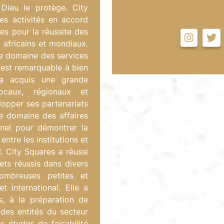
 Dieu le protège. City
es activités en accord
es pour la réussite des
 africains et mondiaux.
e domaine des services
 est remarquable à bien
 a acquis une grande
locaux, régionaux et
lopper ses partenariats
e domaine des affaires
nnel pour démontrer la
ntre les institutions et
l. City Squares a réussi
ts réussis dans divers
ombreuses petites et
 international. Elle a
s, à la préparation de
des entités du secteur
es études de faisabilité